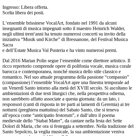
Ingresso: Libera offerta.
Scelta libera dei posti.
L‘ensemble brissinese VocalArt, fondato nel 1991 da alcuni
insegnanti di musica impegnati sotto il maestro Heinrich Walder,
negli ultimi trent‘anni ha tenuto numerosi concerti su invito della
iniziativa “Musik und Kirche” di Bressanone, del Festival Musica
Sacra
e dell’Estate Musica Val Pusteria e ha vinto numerosi premi.
Dal 2016 Marian Polin segue l‘ensemble come direttore artistico. Il
ricco repertorio comprende opere di polifonia vocale, musica corale
barocca e contemporanea, nonché musica dello stile classico e
romantico. Nel suo attuale programma della passione “compassio”
(compassione) l’ensemble VocalArt apre una finestra temporale ad
un Venerdì Santo intorno alla metà del XVIII secolo. Si ascoltano le
ambientazioni di due testi liturgici che, nella prospettiva odierna,
non sarebbero affatto associate a questa giornata: da un lato, i
responsori (canti di risposta in tre parti ai lamenti di Geremia) ai tre
notturni (preghiera mattutina) del Sabato Santo, che si teneva
all‘epoca come “anticipatio festorum”, e dall‘altro il poema
medievale dello “Stabat Mater”, da cantare nella festa dei Sette
Dolori di Maria, che ora si festeggia a settembre. Nella tradizione del
Santo Sepolcro, la veglia musicale, la sua ambientazione veniva